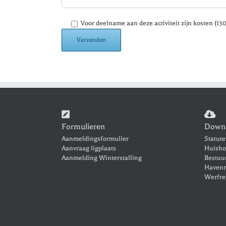
Voor deelname aan deze activiteit zijn kosten (1
Formulieren
Down
Aanmeldingsformulier
Statut
Aanvraag ligplaats
Huisho
Aanmelding Winterstalling
Bestuu
Havenr
Werfre