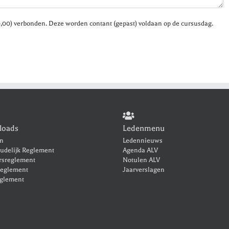
30,00) verbonden. Deze worden contant (gepast) voldaan op de cursusdag.
loads
Ledenmenu
en
Ledennieuws
udelijk Reglement
Agenda ALV
rsreglement
Notulen ALV
eglement
Jaarverslagen
glement