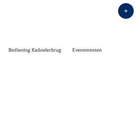
Toggle
Sliding
Bar
Area
Bediening Kadoelerbrug
Evenementen