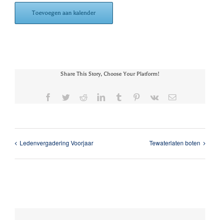
Toevoegen aan kalender
Share This Story, Choose Your Platform!
Facebook
Twitter
Reddit
LinkedIn
Tumblr
Pinterest
Vk
E-
mail
Ledenvergadering Voorjaar
Tewaterlaten boten