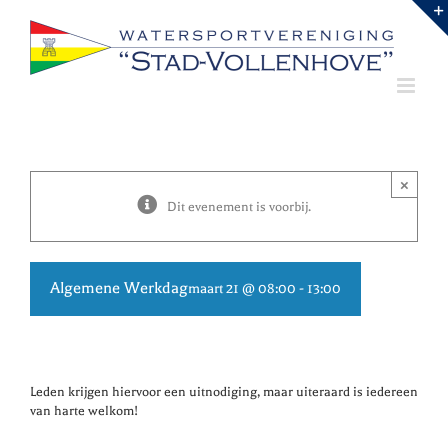
Ga
naar
inhoud
×
Dit evenement is voorbij.
Algemene Werkdag
maart 21 @ 08:00
-
13:00
Leden krijgen hiervoor een uitnodiging, maar uiteraard is iedereen
van harte welkom!