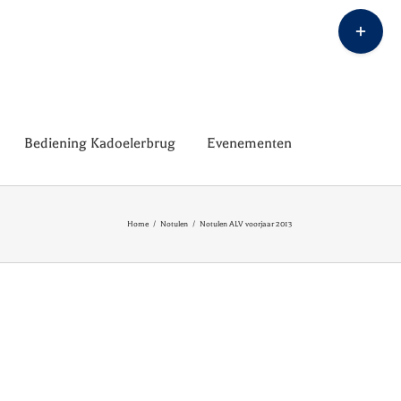
Toggle
Sliding
Bar
Area
Bediening Kadoelerbrug
Evenementen
Home
/
Notulen
/
Notulen ALV voorjaar 2013