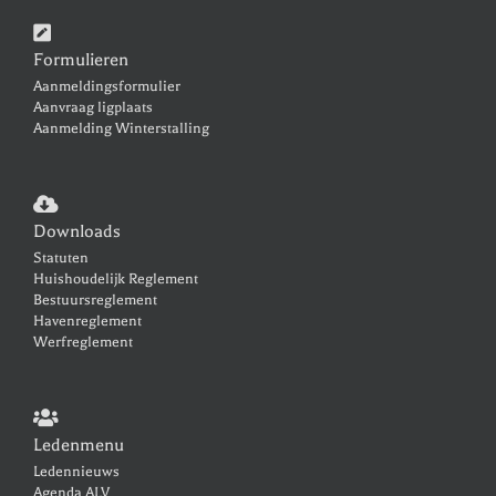
n
i
g
w
a
Formulieren
e
t
Aanmeldingsformulier
e
Aanvraag ligplaats
i
r
Aanmelding Winterstalling
e
g
e
v
Downloads
e
Statuten
n
Huishoudelijk Reglement
n
Bestuursreglement
Havenreglement
a
Werfreglement
v
i
g
Ledenmenu
a
Ledennieuws
t
Agenda ALV