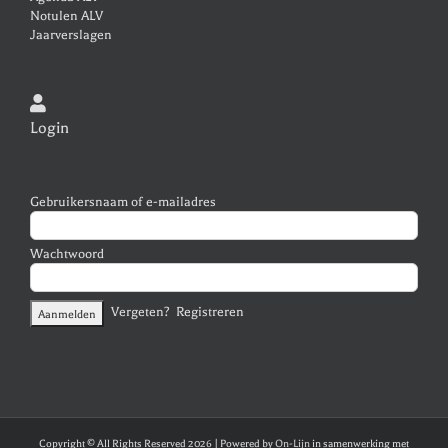
i
Notulen ALV
Jaarverslagen
e
Login
Gebruikersnaam of e-mailadres
Wachtwoord
Vergeten?
Registreren
Copyright © All Rights Reserved
2026 | Powered by
On-Lijn
in samenwerking met