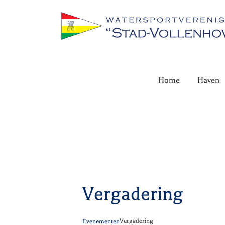
Ga
naar
inhoud
Home
Haven
Vergadering
Vergadering
Evenementen