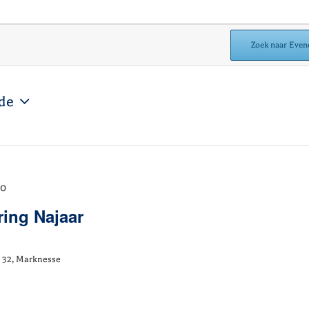
Zoek naar Eve
de
00
ing Najaar
 32, Marknesse