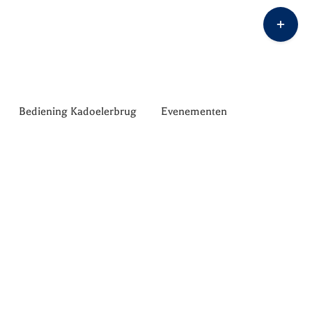
Toggle
Sliding
Bar
Area
Bediening Kadoelerbrug
Evenementen